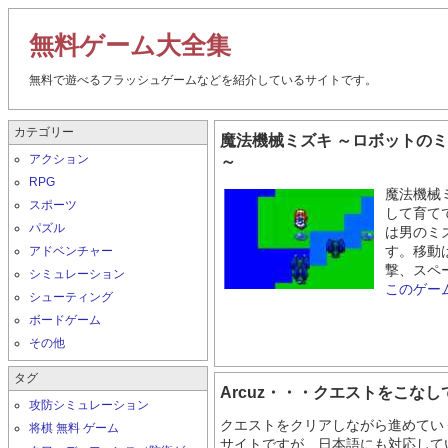
無料ゲーム大全集
無料で遊べるフラッシュゲームなどを紹介しているサイトです。
カテゴリー
魔法機械ミズキ ～ロボットのミ
アクション
～
RPG
魔法機械
スポーツ
して育て
パズル
は男のミ
アドベンチャー
す。移動
撃、スペ
シミュレーション
このゲー
シューティング
ボードゲーム
その他
タグ
Arcuz・・・クエストをこな
攻防シミュレーション
クエストをクリアしながら進めてい
将棋 無料 ゲーム
サイトですが、日本語にも対応して