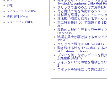
音ゲー
赤ずきんがジャンプしてうさぎ
Twisted Adventures Little Red R
野球
クリックで進めるだけのお手軽RPG Ern
シミュレーションRPG
弓と魔法で砦を防衛するシューティング
建材屋を経営するシミュレーションゲー
将棋 無料 ゲーム
潜水艦で海底を探索するアクションゲーム
シューティングRPG
車に靴を投げつけて撃破する３Dアク
3D!
魔物の大群から守るタワーディフェン
Darkness
戦場を兵士が駆け抜けるガンアクション
1914
クリックで戦うHTML５のRPG 
動き続ける絵を１つの絵にするパズルゲ
~Christmas Edition~
ゾンビを倒しながらゴールを目
ZOMBINSANITY
ラインを引いて陣地を増やしていく
2
ロボットを犠牲にして先に進むパズル