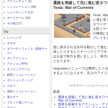
アドベンチャー
(2)
通路を突破して先に進む逆タ
シミュレーション
(38)
Tesla: War of Currents
シューティング
(11)
Tesla: 
ボードゲーム
(16)
に進む逆
その他
(17)
タワーデ
を防ぐゲ
Tag
の陣地に
レーシング
プレイす
オセロ
道に表示される矢印を動かして進む
タワーディフェンス（防衛ゲー
達したりするとステージクリアです
ム）
はお金で味方を買いましょう。味方
ガンアクション
となります。
アクションRPG
Upgradesメニューでは獲得した
タイピングゲーム
きるようになります。左上のアイコ
経営シミュレーション
ガンシューティング
| カテゴリー:
シミュレーション
ゴルフ
攻防シミュレーション
新着
落ちゲー
通路を突破して先に進む逆タワーデ
War of Currents
ブロック崩しゲーム
惑星を探索するアクション・アド