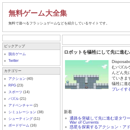
無料ゲーム大全集
無料で遊べるフラッシュゲームなどを紹介しているサイトです。
ピックアップ
ロボットを犠牲にして先に進むパズ
脱出ゲーム
Twitter
Dispo
むパズル
カテゴリー
んどん先
ていきま
アクション
(40)
犠牲に進
RPG
(23)
プレイす
スポーツ
(14)
パズル
(21)
アドベンチャー
(2)
新着
シミュレーション
(38)
通路を突破して先に進む逆タワーデ
シューティング
(11)
War of Currents
ボードゲーム
(16)
惑星を探索するアクション・アド