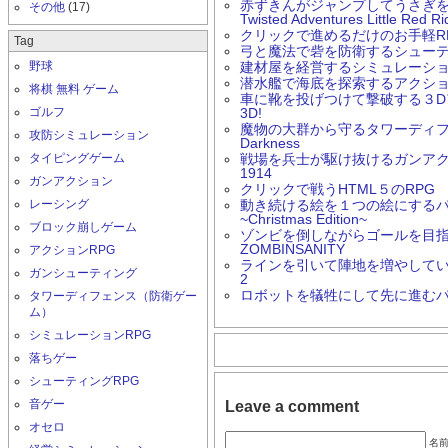
赤ずきんがジャンプしてうさぎ
その他
(17)
Twisted Adventures Little Red R
クリックで進めるだけのお手軽RPG Ern
Tag
弓と魔法で砦を防衛するシューティング
野球
建材屋を経営するシミュレーションゲー
潜水艦で海底を探索するアクションゲーム
将棋 無料 ゲーム
車に靴を投げつけて撃破する３Dアク
ゴルフ
3D!
魔物の大群から守るタワーディフェン
攻防シミュレーション
Darkness
タイピングゲーム
戦場を兵士が駆け抜けるガンアクション
1914
ガンアクション
クリックで戦うHTML５のRPG 
レーシング
動き続ける絵を１つの絵にするパズルゲ
~Christmas Edition~
ブロック崩しゲーム
ゾンビを倒しながらゴールを目
ZOMBINSANITY
アクションRPG
ラインを引いて陣地を増やしていく
ガンシューティング
2
ロボットを犠牲にして先に進むパズル
タワーディフェンス（防衛ゲー
ム）
シミュレーションRPG
落ちゲー
シューティングRPG
音ゲー
Leave a comment
オセロ
名前 