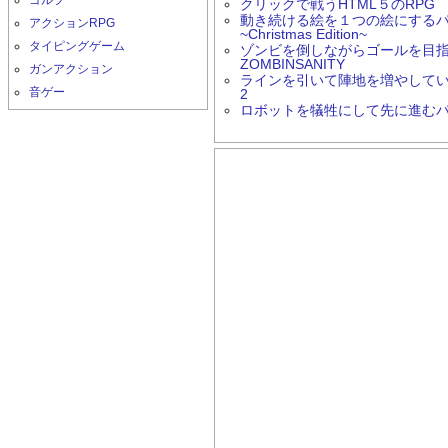
ゴルフ
クリックで戦うHTML５のRPG 
動き続ける絵を１つの絵にするパズルゲ
アクションRPG
~Christmas Edition~
タイピングゲーム
ゾンビを倒しながらゴールを目
ZOMBINSANITY
ガンアクション
ラインを引いて陣地を増やしていく
音ゲー
2
ロボットを犠牲にして先に進むパズル