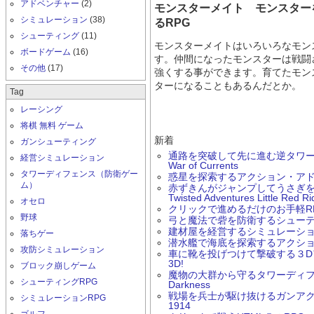
アドベンチャー
(2)
モンスターメイト モンスター
シミュレーション
(38)
るRPG
シューティング
(11)
モンスターメイトはいろいろなモン
ボードゲーム
(16)
す。仲間になったモンスターは戦闘
その他
(17)
強くする事ができます。育てたモン
ターになることもあるんだとか。
Tag
レーシング
将棋 無料 ゲーム
新着
ガンシューティング
通路を突破して先に進む逆タワーデ
経営シミュレーション
War of Currents
タワーディフェンス（防衛ゲー
惑星を探索するアクション・アド
ム）
赤ずきんがジャンプしてうさぎ
Twisted Adventures Little Red R
オセロ
クリックで進めるだけのお手軽RPG Ern
野球
弓と魔法で砦を防衛するシューティング
建材屋を経営するシミュレーションゲー
落ちゲー
潜水艦で海底を探索するアクションゲーム
攻防シミュレーション
車に靴を投げつけて撃破する３Dアク
3D!
ブロック崩しゲーム
魔物の大群から守るタワーディフェン
シューティングRPG
Darkness
戦場を兵士が駆け抜けるガンアクション
シミュレーションRPG
1914