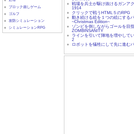
野球
戦場を兵士が駆け抜けるガンアクション
ブロック崩しゲーム
1914
クリックで戦うHTML５のRPG 
ゴルフ
動き続ける絵を１つの絵にするパズルゲ
攻防シミュレーション
~Christmas Edition~
ゾンビを倒しながらゴールを目
シミュレーションRPG
ZOMBINSANITY
ラインを引いて陣地を増やしていく
2
ロボットを犠牲にして先に進むパズル