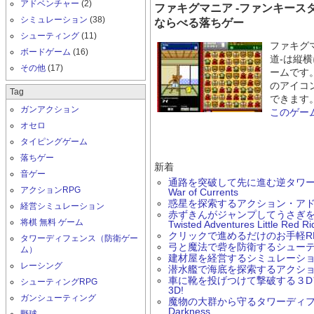
アドベンチャー
(2)
ファキグマニア -ファンキース
シミュレーション
(38)
ならべる落ちゲー
シューティング
(11)
ファキグ
ボードゲーム
(16)
道- は
その他
(17)
ームです
のアイコ
Tag
できます
ガンアクション
このゲー
オセロ
タイピングゲーム
落ちゲー
新着
音ゲー
通路を突破して先に進む逆タワーデ
アクションRPG
War of Currents
惑星を探索するアクション・アド
経営シミュレーション
赤ずきんがジャンプしてうさぎ
将棋 無料 ゲーム
Twisted Adventures Little Red R
クリックで進めるだけのお手軽RPG Ern
タワーディフェンス（防衛ゲー
弓と魔法で砦を防衛するシューティング
ム）
建材屋を経営するシミュレーションゲー
レーシング
潜水艦で海底を探索するアクションゲーム
車に靴を投げつけて撃破する３Dアク
シューティングRPG
3D!
ガンシューティング
魔物の大群から守るタワーディフェン
Darkness