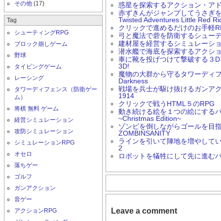
その他
(17)
惑星を探索するアクション・アド
赤ずきんがジャンプしてうさぎ
Twisted Adventures Little Red R
Tag
クリックで進めるだけのお手軽RPG Ern
シューティングRPG
弓と魔法で砦を防衛するシューティング
建材屋を経営するシミュレーションゲー
ブロック崩しゲーム
潜水艦で海底を探索するアクションゲーム
野球
車に靴を投げつけて撃破する３Dアク
3D!
タイピングゲーム
魔物の大群から守るタワーディフェン
レーシング
Darkness
戦場を兵士が駆け抜けるガンアクション
タワーディフェンス（防衛ゲー
1914
ム）
クリックで戦うHTML５のRPG 
将棋 無料 ゲーム
動き続ける絵を１つの絵にするパズルゲ
~Christmas Edition~
経営シミュレーション
ゾンビを倒しながらゴールを目
攻防シミュレーション
ZOMBINSANITY
ラインを引いて陣地を増やしていく
シミュレーションRPG
2
オセロ
ロボットを犠牲にして先に進むパズル
落ちゲー
ゴルフ
ガンアクション
音ゲー
Leave a comment
アクションRPG