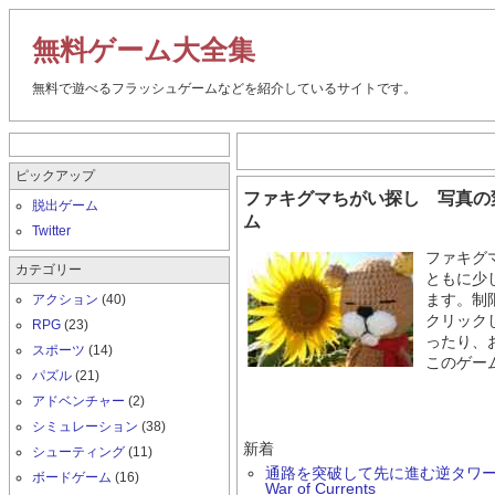
無料ゲーム大全集
無料で遊べるフラッシュゲームなどを紹介しているサイトです。
ピックアップ
ファキグマちがい探し 写真の
脱出ゲーム
ム
Twitter
ファキグ
カテゴリー
ともに少
アクション
(40)
ます。制
クリック
RPG
(23)
ったり、
スポーツ
(14)
このゲー
パズル
(21)
アドベンチャー
(2)
シミュレーション
(38)
新着
シューティング
(11)
通路を突破して先に進む逆タワーデ
ボードゲーム
(16)
War of Currents