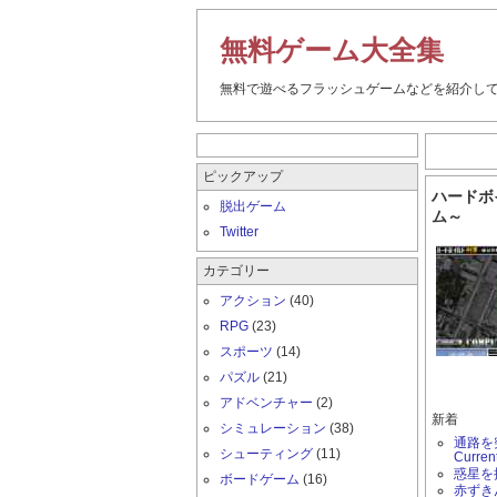
無料ゲーム大全集
無料で遊べるフラッシュゲームなどを紹介し
ピックアップ
ハードボ
脱出ゲーム
ム～
Twitter
カテゴリー
アクション
(40)
RPG
(23)
スポーツ
(14)
パズル
(21)
アドベンチャー
(2)
新着
シミュレーション
(38)
通路を突
シューティング
(11)
Curren
惑星を
ボードゲーム
(16)
赤ずき