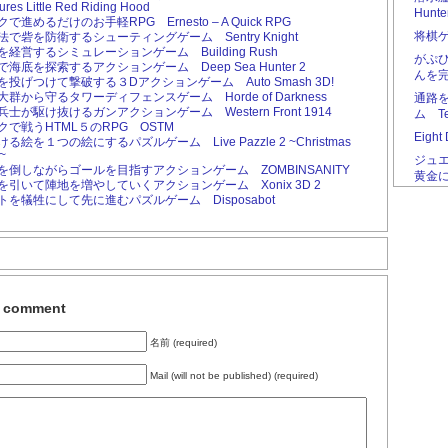
ures Little Red Riding Hood
Hunte
で進めるだけのお手軽RPG Ernesto – A Quick RPG
将棋ゲ
で砦を防衛するシューティングゲーム Sentry Knight
経営するシミュレーションゲーム Building Rush
がぷぴ
海底を探索するアクションゲーム Deep Sea Hunter 2
んを
を投げつけて撃破する３Dアクションゲーム Auto Smash 3D!
群から守るタワーディフェンスゲーム Horde of Darkness
通路
士が駆け抜けるガンアクションゲーム Western Front 1914
ム Tes
クで戦うHTML５のRPG OSTM
Eig
る絵を１つの絵にするパズルゲーム Live Pazzle 2 ~Christmas
n~
ジュエ
を倒しながらゴールを目指すアクションゲーム ZOMBINSANITY
黄金
を引いて陣地を増やしていくアクションゲーム Xonix 3D 2
トを犠牲にして先に進むパズルゲーム Disposabot
a comment
名前 (required)
Mail (will not be published) (required)