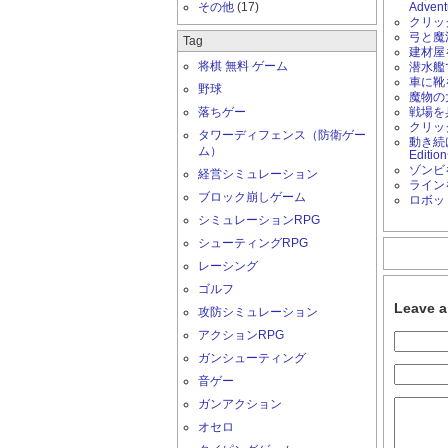
その他
(17)
Advent
クリック
弓と魔法
Tag
建材屋を
将棋 無料 ゲーム
潜水艦で
車に靴
野球
魔物の大
落ちゲー
戦場を兵
クリッ
タワーディフェンス（防衛ゲー
動き続け
ム）
Editio
ゾンビ
経営シミュレーション
ライン
ブロック崩しゲーム
ロボッ
シミュレーションRPG
シューティングRPG
レーシング
ゴルフ
Leave 
攻防シミュレーション
アクションRPG
ガンシューティング
音ゲー
ガンアクション
オセロ