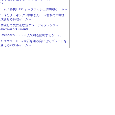
r 2
ーム「将棋Flash 」～フラッシュの将棋ゲーム～
ー何分クッキング -中華まん- ～材料で中華ま
完成させる料理ゲーム～
を突破して先に進む逆タワーディフェンスゲー
la: War of Currents
ht Defender’s・・・８人で村を防衛するゲーム
ルクエストII ～宝石を組み合わせてプレートを
に変えるパズルゲーム～