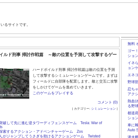
ているサイトです。
無料 
ゴー
イルド刑事 掃討作戦篇 ～敵の位置を予測して攻撃するゲー
ショ
イネ
ョン
ハードボイルド刑事 掃討作戦篇は敵の位置を予測
エネ
して攻撃するシミュレーションゲームです。まずは
フィールドに自部隊を配置します。敵と交互に攻撃
野球
をしかけてゲームを進めていきます。
忍ち
このゲームをプレイする
アク
熱血
コメント (0)
る野
| カテゴリー:
シミュレーション
|
都道
ショ
破して先に進む逆タワーディフェンスゲーム Tesla: War of
車に
ts
Auto 
探索するアクション・アドベンチャーゲーム Zos
んがジャンプしてうさぎを助けるアクションゲーム Twisted
潜水艦