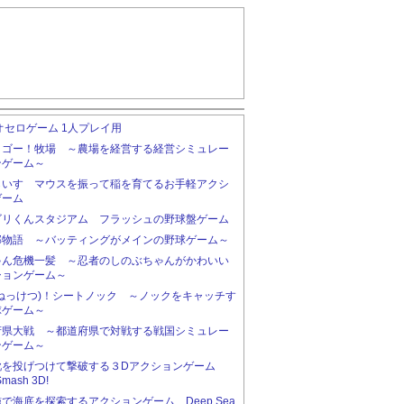
オセロゲーム 1人プレイ用
！ゴー！牧場 ～農場を経営する経営シミュレー
ンゲーム～
らいす マウスを振って稲を育てるお手軽アクシ
ゲーム
ゴリくんスタジアム フラッシュの野球盤ゲーム
部物語 ～バッティングがメインの野球ゲーム～
ゃん危機一髪 ～忍者のしのぶちゃんがかわいい
ションゲーム～
(ねっけつ)！シートノック ～ノックをキャッチす
球ゲーム～
府県大戦 ～都道府県で対戦する戦国シミュレー
ンゲーム～
靴を投げつけて撃破する３Dアクションゲーム
Smash 3D!
で海底を探索するアクションゲーム Deep Sea