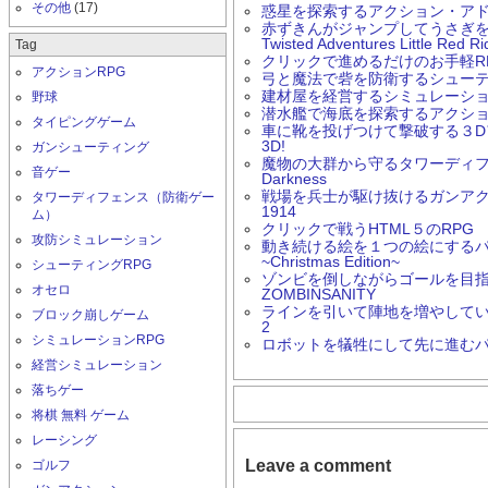
その他
(17)
惑星を探索するアクション・アド
赤ずきんがジャンプしてうさぎ
Twisted Adventures Little Red R
Tag
クリックで進めるだけのお手軽RPG Ern
アクションRPG
弓と魔法で砦を防衛するシューティング
建材屋を経営するシミュレーションゲー
野球
潜水艦で海底を探索するアクションゲーム
タイピングゲーム
車に靴を投げつけて撃破する３Dアク
3D!
ガンシューティング
魔物の大群から守るタワーディフェン
音ゲー
Darkness
戦場を兵士が駆け抜けるガンアクション
タワーディフェンス（防衛ゲー
1914
ム）
クリックで戦うHTML５のRPG 
攻防シミュレーション
動き続ける絵を１つの絵にするパズルゲ
~Christmas Edition~
シューティングRPG
ゾンビを倒しながらゴールを目
オセロ
ZOMBINSANITY
ラインを引いて陣地を増やしていく
ブロック崩しゲーム
2
シミュレーションRPG
ロボットを犠牲にして先に進むパズル
経営シミュレーション
落ちゲー
将棋 無料 ゲーム
レーシング
Leave a comment
ゴルフ