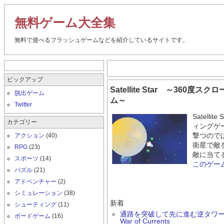
無料ゲーム大全集
無料で遊べるフラッシュゲームなどを紹介しているサイトです。
ピックアップ
Satellite Star ～360
脱出ゲーム
ム～
Twitter
Satell
カテゴリー
ィングゲ
アクション
(40)
撃つので
衛星で敵
RPG
(23)
敵に当て
スポーツ
(14)
このゲー
パズル
(21)
アドベンチャー
(2)
シミュレーション
(38)
新着
シューティング
(11)
通路を突破して先に進む逆タワーデ
ボードゲーム
(16)
War of Currents