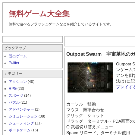
無料ゲーム大全集
無料で遊べるフラッシュゲームなどを紹介しているサイトです。
ピックアップ
Outpost Swarm 宇宙基
脱出ゲーム
Twitter
Outpo
ンゲーム
カテゴリー
アンを倒
法は↓に
アクション
(40)
プレイす
RPG
(23)
スポーツ
(14)
パズル
(21)
カーソル 移動
アドベンチャー
(2)
マウス 照準合わせ
クリック ショット
シミュレーション
(38)
ドラッグ ターミナル・PDA画面の
シューティング
(11)
Q 武器切り替えメニュー
ボードゲーム
(16)
Space リロード、ターミナル使用