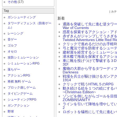
その他
(17)
Tag
| カ
ガンシューティング
新着
タワーディフェンス（防衛ゲー
通路を突破して先に進む逆タワーデ
ム）
War of Currents
惑星を探索するアクション・アド
レーシング
赤ずきんがジャンプしてうさぎ
音ゲー
Twisted Adventures Little Red R
クリックで進めるだけのお手軽RPG Ern
ゴルフ
弓と魔法で砦を防衛するシューティング
オセロ
建材屋を経営するシミュレーションゲー
潜水艦で海底を探索するアクションゲーム
攻防シミュレーション
車に靴を投げつけて撃破する３Dアク
シミュレーションRPG
3D!
魔物の大群から守るタワーディフェン
落ちゲー
Darkness
アクションRPG
戦場を兵士が駆け抜けるガンアクション
1914
将棋 無料 ゲーム
クリックで戦うHTML５のRPG 
ブロック崩しゲーム
動き続ける絵を１つの絵にするパズルゲ
~Christmas Edition~
タイピングゲーム
ゾンビを倒しながらゴールを目
シューティングRPG
ZOMBINSANITY
ラインを引いて陣地を増やしていく
ガンアクション
2
野球
ロボットを犠牲にして先に進むパズル